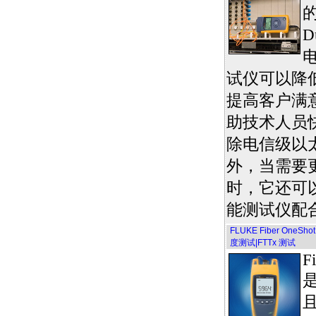
的
D
试仪可以降
提高客户满
助技术人员
除电信级以
外，当需要
时，它还可
能测试仪配
FLUKE Fiber One
度测试|FTTx 测试
F