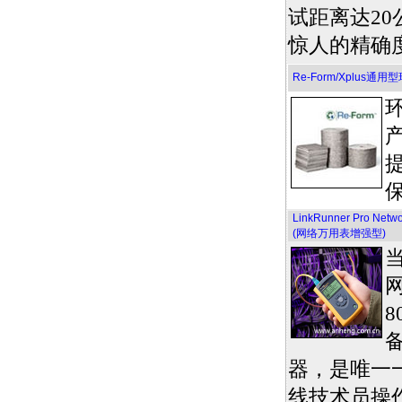
试距离达20
惊人的精确
Re-Form/Xplus
LinkRunner Pro Ne
(网络万用表增强型)
网
8
器，是唯一
线技术员操