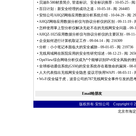
•
贝迪B-580材质简介, 管道标识、安全标识推荐
- 10-05-25 - 阅
•
百日计划：新安全经理的成功之道
- 10-05-18 - 阅: 264485
•
安恒公司AHQZ网络应用数据分析系统介绍
- 10-04-29 - 阅: 2
•
AHQZ网络应用数据分析仪与协议分析仪的区别
- 09-11-19 - 
•
怎样使用掌上型分析仪解决无处不在的无线网安全问题
- 09-
•
AHQZ-1025应用数据分析仪与协议分析仪的主要区别
- 09-11
•
企业如何进行计算机取证工作
- 09-04-14 - 阅: 216309
•
分析：小小笔记本面临大的安全威胁
- 09-01-05 - 阅: 219736
•
无线局域网在医院应用的安全性研究综述
- 08-12-23 - 阅: 265
•
OptiView综合网络分析仪成为
*
个能够识别IPv6安全风险的便携式
•
全球移动通信系统(GSM)的安全系统存在着致命的漏洞
- 08-
•
人大代表指出无线网安全隐患 提议尽快用WAPI
- 08-03-11 - 
•
Wi-Fi安全猛于虎，波音公司的787无线网安全事件引发的思
Email给朋友
版权所有·安恒公司 Copyright © 2004
北京市海淀