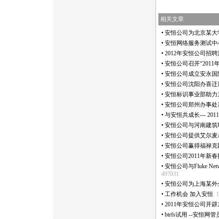
相关文章
•
安恒公司为北京某大
•
安恒网络服务测试中
•
2012年安恒公司招
•
安恒公司召开“2011
•
安恒公司成立安永国
•
安恒公司沈阳办喜迁
•
安恒标识事业部助力
•
安恒公司郑州办事处
•
与安恒共成长--- 2
•
安恒公司与河南建筑
•
安恒公司提供艾尔麦Ai
•
安恒公司赢得福禄克网
•
安恒公司2011年新
•
安恒公司与Fluke N
497031
•
安恒公司为上海某外
•
工作机会 加入安恒
1
•
2011年安恒公司开
•
btrfs试用 --安恒网