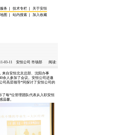
试服务
|
技术专栏
|
关于安恒
站地图
|
站内搜索
|
加入收藏
11-03-11
安恒公司 市场部 阅读:
召开，来自安恒北京总部、沈阳办事
40余人参加了会议。安恒公司还邀
公司高层领导
*
同探讨了安恒公司的
示了每
*
位管理团队代表从入职安恒
感温馨。