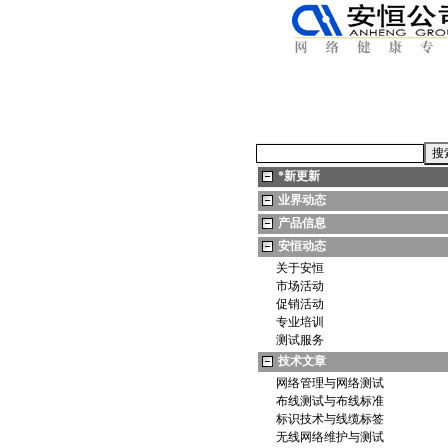
*
新更新
业界动态
产品信息
安恒动态
关于安恒
市场活动
促销活动
专业培训
测试服务
技术文章
网络管理与网络测试
布线测试与布线标准
标识技术与线缆标签
无线网络维护与测试