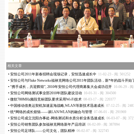
相关文章
•
安恒公司2011年新春招聘会现场记录，安恒迅速成长中
11-02-23 - 阅: 501252
•
安恒公司与Fluke Networks福禄克网络公司2011年团队活动，新
*
年的战斗开始
•
“携手成长，共迎辉煌”, 2010年安恒公司代理商募集大会成功召开
10-06-29 - 阅
•
安恒公司网络测试事业部2010年团队建设活动
10-01-31 - 阅: 304500
•
微软700MHz频段竞标团队要求采用Wi-Fi技术
08-03-17 - 阅: 220377
•
中国移动借奥运契机加速蓝海战略,WLAN等新技术迅速成长
07-12-25 - 阅: 248
•
统
*
网络的成长烦恼——谈LAN/WLAN的融合与管理
07-06-01 - 阅: 291969
•
安恒公司成立沈阳办事处-网络测试和水质分析业务迅速成长
06-03-07 - 阅: 372
•
安恒公司销售团队参加福禄克网络新年产品培训
06-02-09 - 阅: 387094
•
安恒公司足球队——公司文化，团队精神
06-02-07 - 阅: 322745