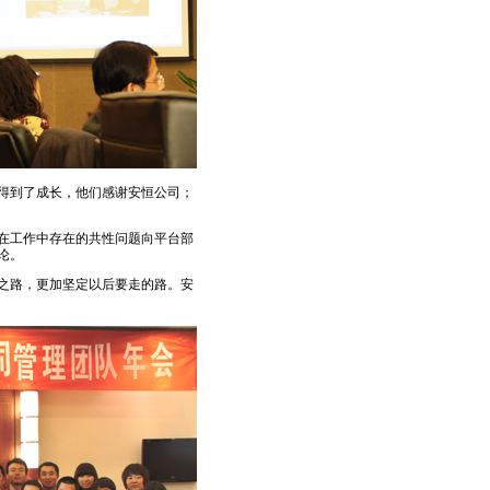
得到了成长，他们感谢安恒公司；
部在工作中存在的共性问题向平台部
论。
之路，更加坚定以后要走的路。安