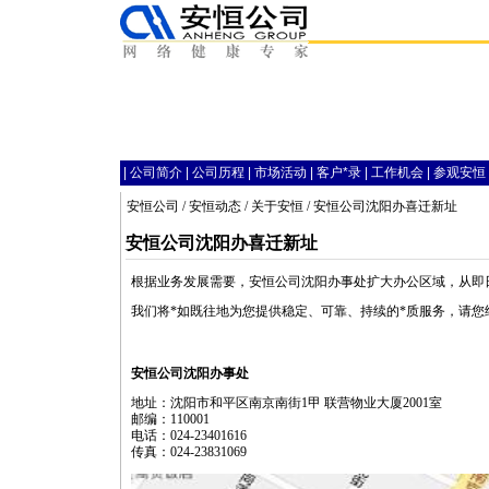
|
公司简介
|
公司历程
|
市场活动
|
客户
*
录
|
工作机会
|
参观安恒
安恒公司
/
安恒动态
/
关于安恒
/ 安恒公司沈阳办喜迁新址
安恒公司沈阳办喜迁新址
根据业务发展需要，安恒公司沈阳办事处扩大办公区域，从即
我们将
*
如既往地为您提供稳定、可靠、持续的
*
质服务，请您
安恒公司沈阳办事处
地址：沈阳市和平区南京南街1甲 联营物业大厦2001室
邮编：110001
电话：024-23401616
传真：024-23831069