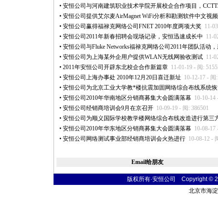
•
安恒公司与河南建筑职业技术学院开展校企合作项目，CCT
•
安恒公司提供艾尔麦AirMagnet WiFi分析和勘测软件中文视
•
安恒公司赢得福禄克网络公司FNET 2010年度两项大奖
11-03
•
安恒公司2011年新春招聘会现场记录，安恒迅速成长中
11-0
•
安恒公司与Fluke Networks福禄克网络公司2011年团队活动
•
安恒公司为上海某外企用户提供WLAN无线网验收测试
11-0
•
2011年安恒公司开辟东北校企合作新篇章
11-01-19 - 阅: 515
•
安恒公司上海办事处 2010年12月20日喜迁新址
10-12-17 - 阅
•
安恒公司为北京工业大学教
*
楼抗震加固网络综合布线系统恢
•
安恒公司2010年华南地区分销商募集大会圆满落幕
10-10-14 
•
安恒公司经销商培训会9月在京召开
10-09-19 - 阅: 386501
•
安恒公司为顺义国际学校教学楼网络综合布线改造进行第三
•
安恒公司2010年华东地区分销商募集大会圆满落幕
10-08-17 
•
安恒公司网络测试事业部经销商培训会火热进行
10-08-12 - 
Email给朋友
版权所有·安恒公司 Copyright © 2004
北京市海淀