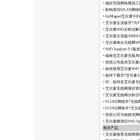
•
做好无线网络规划工
•
影响室内WLAN网
•
AirMagnet艾尔麦Wi
•
艾尔麦企业版升
*
为
•
艾尔麦WiFi分析仪
•
艾尔麦企业版AME9.
•
艾尔麦推出无线网WLAN频
•
WiFi Analyzer 9
•
福禄克艾尔麦无线局域网勘
•
安恒公司提供艾尔麦Ai
•
如何使用艾尔麦WiFi A
•
如何下载升
*
艾尔麦A
•
问：如何在艾尔麦无线网分
•
艾尔麦无线网测试管理
•
艾尔麦无线网分析仪
•
FLUKE网络升
*
无线网勘
•
FLUKE网络升
*
艾尔麦至
•
安恒公司与福禄克网络
•
艾尔麦频谱仪WiFi Spe
相关产品
•
艾尔麦推荐无线网测