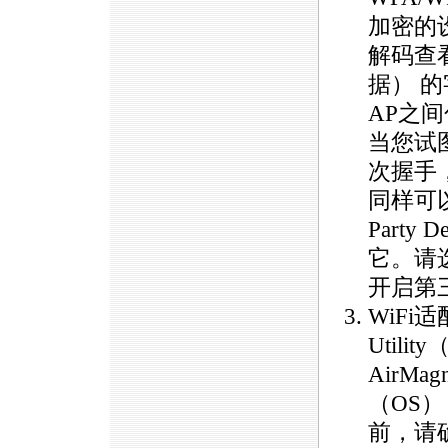
加密的
解码查看汇
据） 
AP之
当您试
次握手，
同样可以
Party
它。请选择
开启第
WiFi适
Util
AirM
（OS
前，请