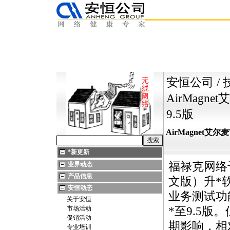
安恒公司
/
AirMagne
9.5版
AirMagnet艾尔
*
新更新
福禄克网络于
业界动态
产品信息
文版）升
*
安恒动态
业务测试功
关于安恒
市场活动
*
至9.5版
促销活动
期影响，相
专业培训