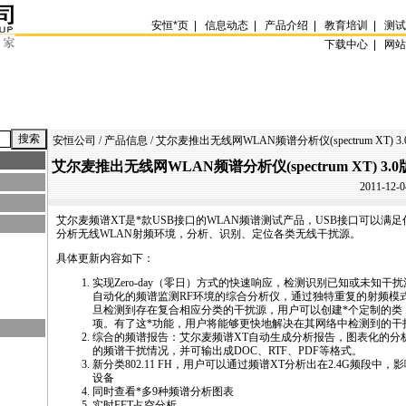
安恒
*
页
|
信息动态
|
产品介绍
|
教育培训
|
测
下载中心 |
网
安恒公司
/
产品信息
/ 艾尔麦推出无线网WLAN频谱分析仪(spectrum XT) 3.
艾尔麦推出无线网WLAN频谱分析仪(spectrum XT) 3.0
2011-12-0
艾尔麦频谱XT是
*
款USB接口的WLAN频谱测试产品，USB接口可以满
分析无线WLAN射频环境，分析、识别、定位各类无线干扰源。
具体更新内容如下：
实现Zero-day（零日）方式的快速响应，检测识别已知或未知干
自动化的频谱监测RF环境的综合分析仪，通过独特重复的射频模
旦检测到存在复合相应分类的干扰源，用户可以创建
*
个定制的类
项。有了这
*
功能，用户将能够更快地解决在其网络中检测到的干
综合的频谱报告：艾尔麦频谱XT自动生成分析报告，图表化的分
的频谱干扰情况，并可输出成DOC、RTF、PDF等格式。
新分类802.11 FH，用户可以通过频谱XT分析出在2.4G频段中，
设备
同时查看
*
多9种频谱分析图表
实时FFT占空分析