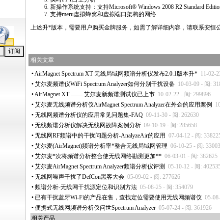
新操作系统支持：支持Microsoft® Windows 2008 R2 Standard Editio
支持meru虚拟蜂窝和虚拟端口架构的网络
上述升
*
版本，需要用户购买金牌服务，如需了解详细内容，请联系安恒公
相关文章
•
AirMagnet Spectrum XT 无线局域网频谱分析仪发布2.0.1版本升
*
11-02-2
•
艾尔麦频谱仪WiFi Spectrum Analyzer如何分别干扰设备
10-03-09 - 阅: 3
•
AirMagnet XT —— 艾尔麦新频谱测试仪已上市
10-02-22 - 阅: 299896
•
艾尔麦无线频谱分析仪AirMagnet Spectrum Analyzer在外企的应用案例
1
•
无线网频谱分析仪的应用常见问题集-FAQ
09-11-30 - 阅: 262630
•
无线频谱分析仪解决无线网故障案例分析
09-10-19 - 阅: 285658
•
无线网RF频谱中的干扰问题分析-AnalyzeAir的应用
07-04-12 - 阅: 33822
•
艾尔麦(AirMagnet)频谱分析率
*
整合无线局域网管理
06-10-25 - 阅: 3300
•
艾尔麦
*
次将频谱分析整合使无线网络勘测更加
**
06-03-01 - 阅: 382625
•
艾尔麦AirMagnet Spectrum Analyzer频谱分析仪评测
05-10-12 - 阅: 40253
•
无线网噪声干扰了DefCon黑客大会
05-09-02 - 阅: 277626
•
频谱分析-无线网干扰源定位和识别方法
05-08-25 - 阅: 354079
•
已有干扰蓝牙Wi-Fi的产品在售，查找定位需要使用无线网频谱仪
05-08
•
便携式无线网频谱分析仪问世Spectrum Analyzer
05-07-24 - 阅: 361926
相关产品