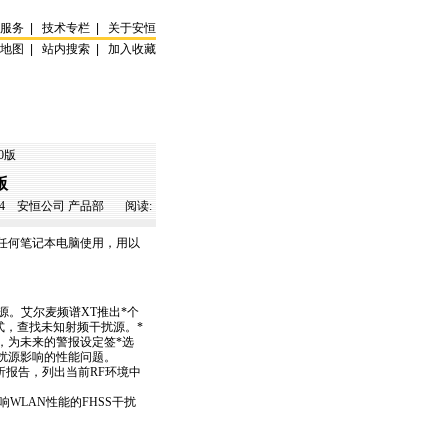
试服务
|
技术专栏
|
关于安恒
站地图
|
站内搜索
|
加入收藏
0版
版
4
安恒公司 产品部 阅读:
足任何笔记本电脑使用，用以
扰源。艾尔麦频谱XT推出
*
个
式，查找未知射频干扰源。
*
，为未来的警报设定签
*
选
扰源影响的性能问题。
析报告，列出当前RF环境中
影响WLAN性能的FHSS干扰