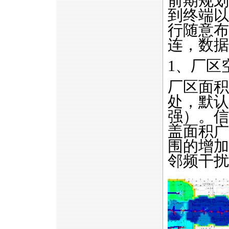
前期规划
到终端以
行随意布
连，数据
1、厂区
厂区面积
处，默认
强）。信
盖面积广
围的增加
邻频干扰