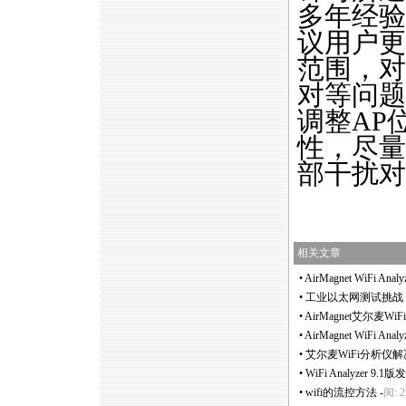
多年经验
议用户更
范围，对
对等问题
调整AP
性，尽量
部干扰对
相关文章
•
AirMagnet WiFi An
•
工业以太网测试挑战
•
AirMagnet艾尔麦Wi
•
AirMagnet WiFi A
•
艾尔麦WiFi分析仪
•
WiFi Analyzer 9
•
wifi的流控方法
-
阅: 2