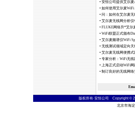
•
安恒公司提供艾尔麦Ai
•
如何使用艾尔麦WiFi A
•
问：如何在艾尔麦无线网分
•
艾尔麦无线网分析仪
•
FLUKE网络升
*
艾尔麦至
•
WiFi联盟正式颁布Di
•
艾尔麦频谱仪WiFi Spe
•
无线测试领域定向天
•
艾尔麦无线网便携式网络分
•
专家分析：WiFi无线
•
上海正式启动WiFi
•
制订良好的无线网络安
Em
版权所有·安恒公司 Copyright © 2004
北京市海淀