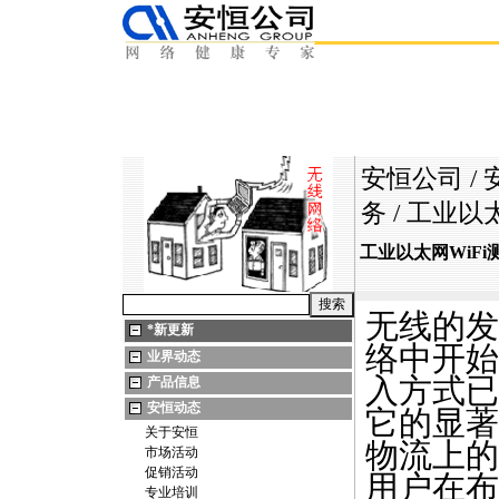
安恒公司
/
务
/ 工业以
工业以太网WiF
无线的发
*
新更新
络中开始
业界动态
入方式已
产品信息
安恒动态
它的显著
关于安恒
物流上的
市场活动
促销活动
用户在布
专业培训