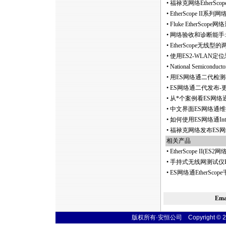
•
福禄克网络EtherSc
•
EtherScope II系列网
•
Fluke Ether
•
网络验收和诊断能手:
•
EtherScope无
•
使用ES2-WLAN定
•
National Semico
•
用ES网络通二代检测
•
ES网络通二代发布-更高
•
从
*
个案例看ES网络
•
中文界面ES网络通
•
如何使用ES网络通In
•
福禄克网络发布ES
相关产品
•
EtherScope II
•
手持式无线网测试仪E
•
ES网络通EtherSco
Em
版权所有·安恒公司 Copyright © 2004