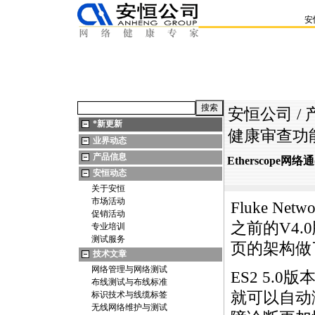
安
安恒公司
/
*
新更新
健康审查功
业界动态
产品信息
Etherscope
安恒动态
关于安恒
市场活动
Fluke Ne
促销活动
之前的V4.
专业培训
测试服务
页的架构做
技术文章
网络管理与网络测试
ES2
5.0版
布线测试与布线标准
就可以自动
标识技术与线缆标签
无线网络维护与测试