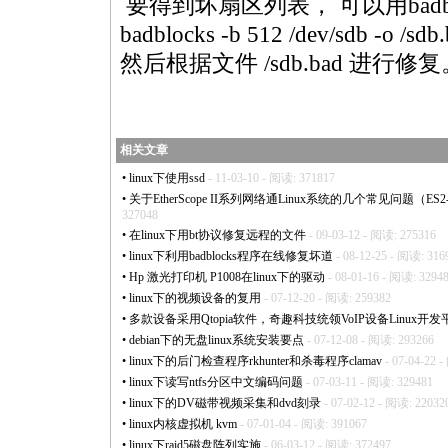
要得到坏扇区列表， 可以用
bad
badblock
s -b 512 /dev/sdb -o /sdb.
然后根据文件 /sdb.
bad
进行修复
相关文章
•
linux下使用ssd
- 11-03-10 - 阅读: 371817
•
关于EtherScope II系列网络通Linux系统的几个常见问题（ES2-LAN,
327048
•
在linux下用bt协议修复远程的文件
- 09-03-12 - 阅读: 275316
•
linux下利用badblocks程序在线修复坏道
- 08-12-25 - 阅读: 316
•
Hp 激光打印机 P1008在linux下的驱动
- 08-01-16 - 阅读: 3294
•
linux下的视频设备的复用
- 07-12-20 - 阅读: 259382
•
多款设备采用Qtopia软件，奇趣科技统领VoIP设备Linux开发
•
debian下的无盘linux系统安装要点
- 07-12-08 - 阅读: 293266
•
linux下的后门检查程序rkhunter和杀毒程序clamav
- 07-04-22 
•
linux下读写ntfs分区中文编码问题
- 07-03-11 - 阅读: 329481
•
linux下的DV磁带视频采集和dvd刻录
- 07-02-12 - 阅读: 22032
•
linux内核虚拟机 kvm
- 07-01-04 - 阅读: 391067
•
linux下raid5磁盘阵列实施
- 06-03-12 - 阅读: 372497