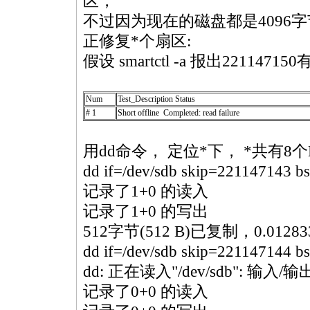
区，
不过因为现在的磁盘都是4096
正修复
*
个扇区:
假设 smartctl -a 报出221147
Num
Test_Description Status
# 1
Short offline Completed: read failure
用dd命令， 定位
*
下，
*
共有8个
dd if=/dev/sdb skip=221147143 b
记录了1+0 的读入
记录了1+0 的写出
512字节(512 B)已复制，0.012833
dd if=/dev/sdb skip=221147144 b
dd: 正在读入"/dev/sdb": 输入/
记录了0+0 的读入