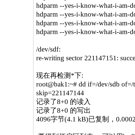
hdparm --yes-i-know-what-i-am-do
hdparm --yes-i-know-what-i-am-do
hdparm --yes-i-know-what-i-am-do
hdparm --yes-i-know-what-i-am-do
/dev/sdf:
re-writing sector 221147151: succ
现在再检测
*
下:
root@bak1:~# dd if=/dev/sdb of=
skip=221147144
记录了8+0 的读入
记录了8+0 的写出
4096字节(4.1 kB)已复制，0.00