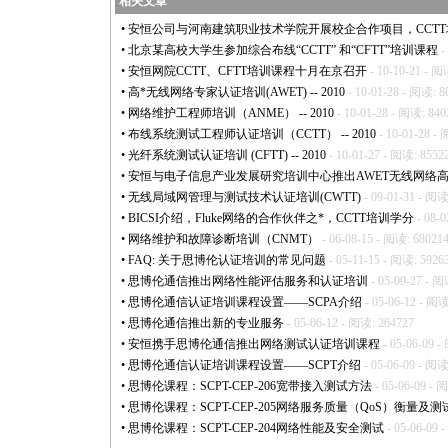
相关文章
•
安恒公司与河南建筑职业技术学院开展校企合作项目，CCT
•
北京某高校大学生参加综合布线“CCTT” 和“CFTT”培训课程
-
•
安恒网院CCTT、CFTT培训课程十月在京召开
- 10-10-21 - 阅
•
高
*
无线网络专家认证培训(AWET) -- 2010
- 10-01-28 - 阅读: 8
•
网络维护工程师培训（ANME） -- 2010
- 10-01-28 - 阅读: 840
•
布线系统测试工程师认证培训（CCTT） -- 2010
- 10-01-28 -
•
光纤系统测试认证培训 (CFTT) -- 2010
- 10-01-27 - 阅读: 8552
•
安恒与电子信息产业发展研究培训中心推出AWET无线网络
•
无线局域网管理与测试技术认证培训(CWTT)
- 09-01-31 - 阅读
•
BICSI介绍，Fluke网络的合作伙伴之
*
，CCTT培训学分
- 08-0
•
网络维护和故障诊断培训（CNMT）
- 06-08-15 - 阅读: 68021
•
FAQ: 关于思博伦认证培训的常见问题
- 05-11-15 - 阅读: 5926
•
思博伦通信推出网络性能评估服务和认证培训
- 05-09-27 - 阅
•
思博伦通信认证培训课程设置——SCPA介绍
- 05-06-12 - 阅读
•
思博伦通信推出新的专业服务
- 05-06-12 - 阅读: 264727
•
安恒携手思博伦通信推出网络测试认证培训课程
- 05-06-09 -
•
思博伦通信认证培训课程设置——SCPT介绍
- 05-06-09 - 阅读
•
思博伦课程：SCPT-CEP-206宽带接入测试方法
- 05-06-09 - 
•
思博伦课程：SCPT-CEP-205网络服务质量（QoS）衡量及测
•
思博伦课程：SCPT-CEP-204网络性能及安全测试
- 05-06-09 